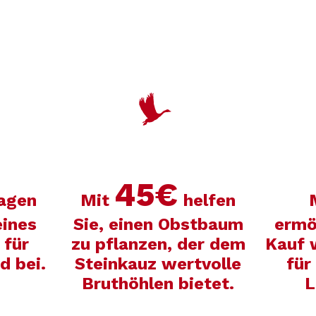
45€
agen
Mit
helfen
eines
Sie, einen Obstbaum
ermö
 für
zu pflanzen, der dem
Kauf 
 bei.
Steinkauz wertvolle
für
Bruthöhlen bietet.
L