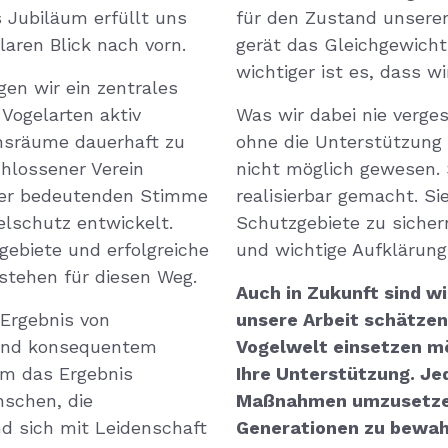
 Jubiläum erfüllt uns
für den Zustand unsere
aren Blick nach vorn.
gerät das Gleichgewich
wichtiger ist es, dass wi
gen wir ein zentrales
Vogelarten aktiv
Was wir dabei nie verge
nsräume dauerhaft zu
ohne die Unterstützung 
chlossener Verein
nicht möglich gewesen.
iner bedeutenden Stimme
realisierbar gemacht. Si
elschutz entwickelt.
Schutzgebiete zu sicher
gebiete und erfolgreiche
und wichtige Aufklärungs
 stehen für diesen Weg.
Auch in Zukunft sind w
s Ergebnis von
unsere Arbeit schätzen
und konsequentem
Vogelwelt einsetzen mö
em das Ergebnis
Ihre Unterstützung. Je
schen, die
Maßnahmen umzusetzen
 sich mit Leidenschaft
Generationen zu bewah