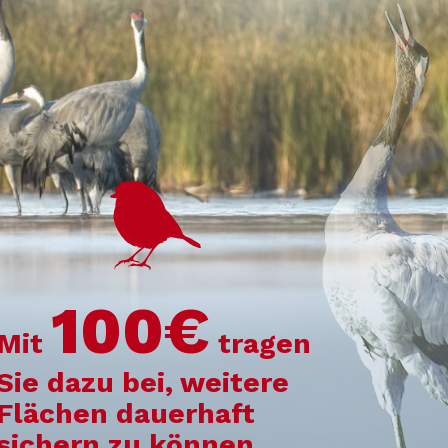
100€
Mit
tragen
Sie dazu bei, weitere
Flächen dauerhaft
sichern zu können.