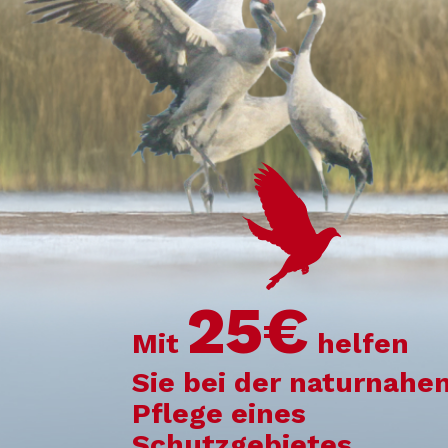
25€
Mit
helfen
Sie bei der naturnahe
Pflege eines
Schutzgebietes.