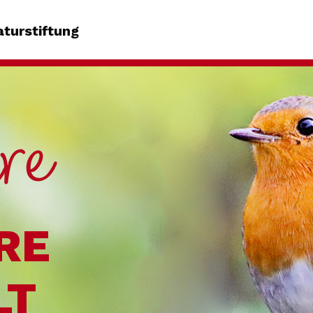
turstiftung
RE
LT